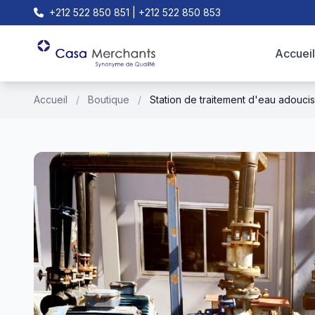
+212 522 850 851 | +212 522 850 853
Accueil
Accueil
/
Boutique
/
Station de traitement d'eau adouci