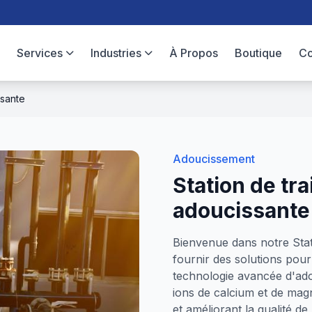
Services
Industries
À Propos
Boutique
Co
ssante
Adoucissement
Station de tr
adoucissante
Bienvenue dans notre Stat
fournir des solutions pour 
technologie avancée d'ado
ions de calcium et de magn
et améliorant la qualité de