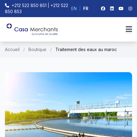
+212 522 850 851 | +212 522
EN
|
FR
850 853
Accueil
/
Boutique
/
Traitement des eaux au maroc